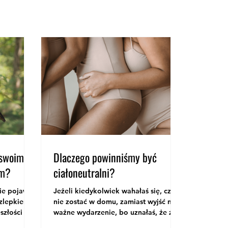
 swoim
Dlaczego powinniśmy być
em?
ciałoneutralni?
ie pojawia
Jeżeli kiedykolwiek wahałaś się, czy
 zlepkiem
nie zostać w domu, zamiast wyjść na
złości -
ważne wydarzenie, bo uznałaś, że źle
dziców,
wyglądasz, jeśli nie mogłaś skupić się