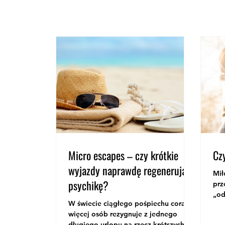
Micro escapes – czy krótkie
Cz
wyjazdy naprawdę regenerują
Mił
psychikę?
prz
„od
W świecie ciągłego pośpiechu coraz
i s
więcej osób rezygnuje z jednego
spo
długiego urlopu na rzecz krótszych,