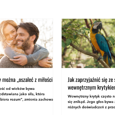
y można „oszaleć z miłości”?
Jak zaprzyjaźnić się ze
wewnętrznym krytyki
ość od wieków bywa
edstawiana jako siła, która
Wewnętrzny krytyk często n
biera rozum”, zmienia zachowanie
się znikąd. Jego głos bywa
prawia, że człowiek działa w
różnych doświadczeń z przes
sób dla siebie nietypowy. W
komentarzy nauczycieli, ro