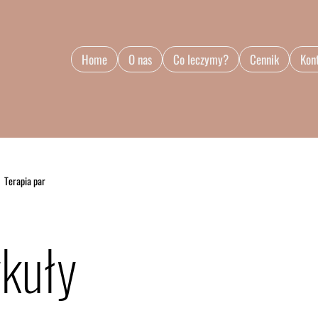
Home
O nas
Co leczymy?
Cennik
Kon
Terapia par
ykuły